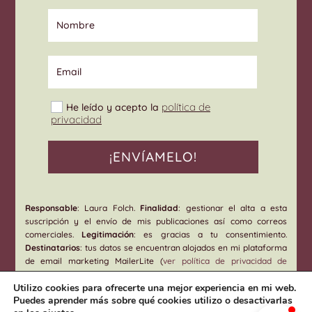
Nombre
Email
Select Options
política de
He leído y acepto la
privacidad
¡ENVÍAMELO!
Responsable
: Laura Folch.
Finalidad
: gestionar el alta a esta
suscripción y el envío de mis publicaciones así como correos
comerciales.
Legitimación
: es gracias a tu consentimiento.
Destinatarios
: tus datos se encuentran alojados en mi plataforma
de email marketing MailerLite (
ver política de privacidad de
MailerLite
). Podrás ejercer tus
derechos
de acceso, rectificación,
Utilizo cookies para ofrecerte una mejor experiencia en mi web.
limitación o suprimir tus datos enviando un email a
Puedes aprender más sobre qué cookies utilizo o desactivarlas
info@laurafolchsole.com. Información Adicional: Puedes ampliar la